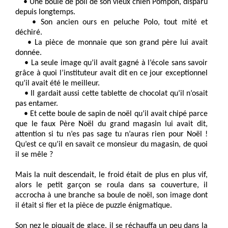
• Une boule de poil de son vieux chien Pompon, disparu
depuis longtemps.
• Son ancien ours en peluche Polo, tout mité et
déchiré.
• La pièce de monnaie que son grand père lui avait
donnée.
• La seule image qu’il avait gagné à l’école sans savoir
grâce à quoi l’instituteur avait dit en ce jour exceptionnel
qu’il avait été le meilleur.
• Il gardait aussi cette tablette de chocolat qu’il n’osait
pas entamer.
• Et cette boule de sapin de noël qu’il avait chipé parce
que le faux Père Noël du grand magasin lui avait dit,
attention si tu n’es pas sage tu n’auras rien pour Noël !
Qu’est ce qu’il en savait ce monsieur du magasin, de quoi
il se mêle ?
Mais la nuit descendait, le froid était de plus en plus vif,
alors le petit garçon se roula dans sa couverture, il
accrocha à une branche sa boule de noël, son image dont
il était si fier et la pièce de puzzle énigmatique.
Son nez le piquait de glace, il se réchauffa un peu dans la