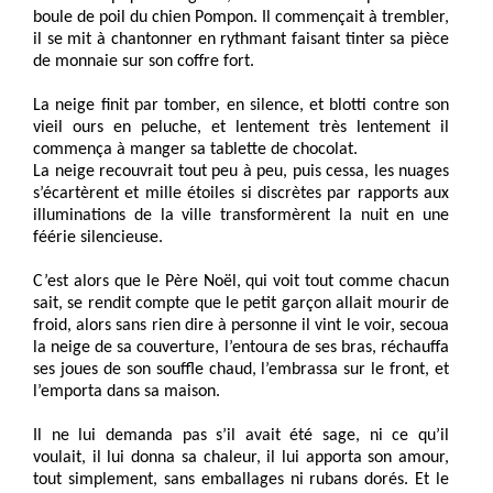
boule de poil du chien Pompon. Il commençait à trembler,
il se mit à chantonner en rythmant faisant tinter sa pièce
de monnaie sur son coffre fort.
La neige finit par tomber, en silence, et blotti contre son
vieil ours en peluche, et lentement très lentement il
commença à manger sa tablette de chocolat.
La neige recouvrait tout peu à peu, puis cessa, les nuages
s’écartèrent et mille étoiles si discrètes par rapports aux
illuminations de la ville transformèrent la nuit en une
féérie silencieuse.
C’est alors que le Père Noël, qui voit tout comme chacun
sait, se rendit compte que le petit garçon allait mourir de
froid, alors sans rien dire à personne il vint le voir, secoua
la neige de sa couverture, l’entoura de ses bras, réchauffa
ses joues de son souffle chaud, l’embrassa sur le front, et
l’emporta dans sa maison.
Il ne lui demanda pas s’il avait été sage, ni ce qu’il
voulait, il lui donna sa chaleur, il lui apporta son amour,
tout simplement, sans emballages ni rubans dorés. Et le